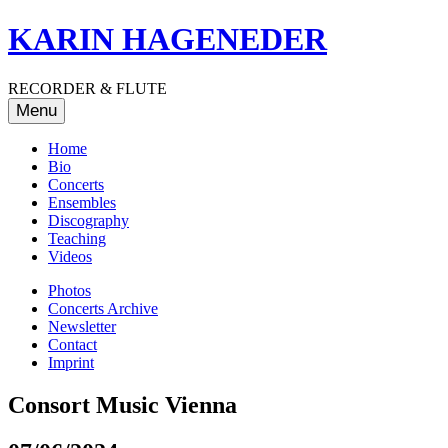
Skip
KARIN HAGENEDER
to
content
RECORDER & FLUTE
Menu
Home
Bio
Concerts
Ensembles
Discography
Teaching
Videos
Photos
Concerts Archive
Newsletter
Contact
Imprint
Consort Music Vienna