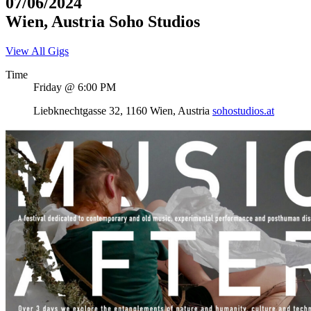
07/06/2024
Wien
,
Austria
Soho Studios
View All Gigs
Time
Friday @ 6:00 PM
Venue
Address
Liebknechtgasse 32
,
1160
Wien
,
Austria
sohostudios.at
Details