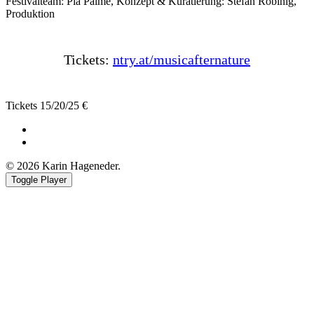
Festivalteam: Pia Palme, Konzept & Kuratierung: Stefan Robinig,
Produktion
Tickets:
ntry.at/musicafternature
Tickets 15/20/25 €
Facebook
Youtube
© 2026 Karin Hageneder.
Toggle Player