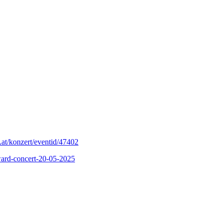
.at/konzert/eventid/47402
ard-concert-20-05-2025