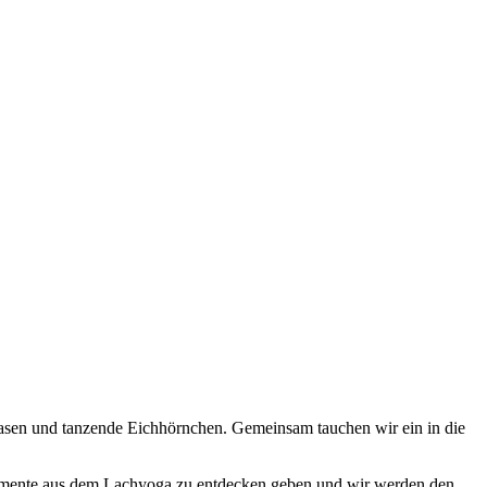
e Hasen und tanzende Eichhörnchen. Gemeinsam tauchen wir ein in die
Elemente aus dem Lachyoga zu entdecken geben und wir werden den