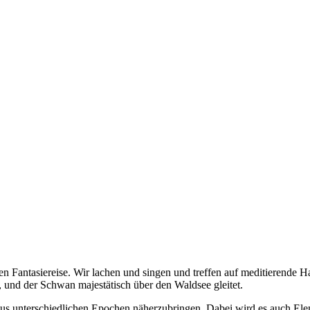
chen Fantasiereise. Wir lachen und singen und treffen auf meditierend
nd der Schwan majestätisch über den Waldsee gleitet.
k aus unterschiedlichen Epochen näherzubringen. Dabei wird es auch 