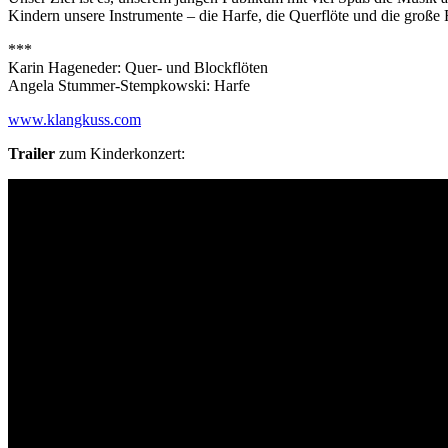
Kindern unsere Instrumente – die Harfe, die Querflöte und die große F
***
Karin Hageneder: Quer- und Blockflöten
Angela Stummer-Stempkowski: Harfe
www.klangkuss.com
Trailer
zum Kinderkonzert: