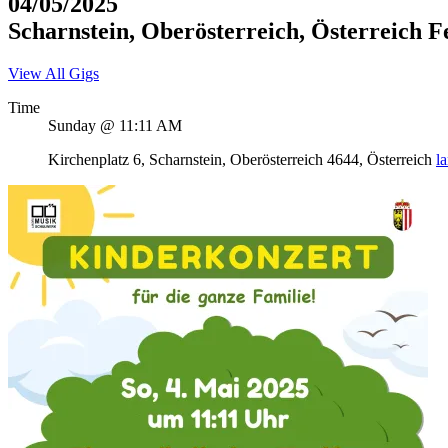
04/05/2025
Scharnstein
,
Oberösterreich
,
Österreich
F
View All Gigs
Time
Sunday @ 11:11 AM
Venue
Address
Kirchenplatz 6
,
Scharnstein
,
Oberösterreich
4644
,
Österreich
l
Details