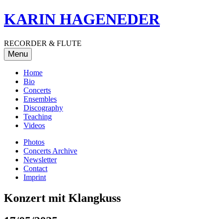
Skip
KARIN HAGENEDER
to
content
RECORDER & FLUTE
Menu
Home
Bio
Concerts
Ensembles
Discography
Teaching
Videos
Photos
Concerts Archive
Newsletter
Contact
Imprint
Konzert mit Klangkuss