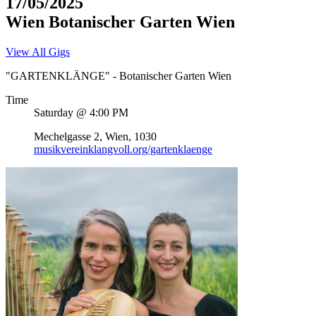
17/05/2025
Wien
Botanischer Garten Wien
View All Gigs
"GARTENKLÄNGE" - Botanischer Garten Wien
Time
Saturday @ 4:00 PM
Venue
Address
Mechelgasse 2
,
Wien
,
1030
musikvereinklangvoll.org/gartenklaenge
Details