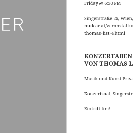
Friday @ 6:30 PM
Venue Detail
ER
Address
Singerstraße 26
,
Wien
muk.ac.at/veranstalt
thomas-list-4.html
KONZERTABEN
VON THOMAS L
Musik und Kunst Priva
Konzertsaal, Singerst
Eintritt frei!