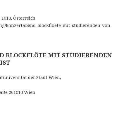
s
,
1010
,
Österreich
ung/konzertabend-blockfloete-mit-studierenden-von-
D BLOCKFLÖTE MIT STUDIERENDEN
IST
tuniversität der Stadt Wien,
raße 261010 Wien