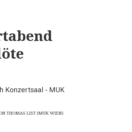
rtabend
löte
ch
Konzertsaal - MUK
ON THOMAS LIST (MUK WIEN)