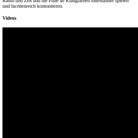
Raum und Zeit und die Fülle an Klangfarben miteinander spielen
und facettenreich kontrastieren.
Videos