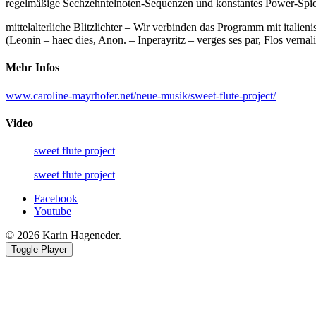
regelmäßige Sechzehntelnoten-Sequenzen und konstantes Power-Spiel ü
mittelalterliche Blitzlichter – Wir verbinden das Programm mit italie
(Leonin – haec dies, Anon. – Inperayritz – verges ses par, Flos verna
Mehr Infos
www.caroline-mayrhofer.net/neue-musik/sweet-flute-project/
Video
sweet flute project
sweet flute project
Facebook
Youtube
© 2026 Karin Hageneder.
Toggle Player