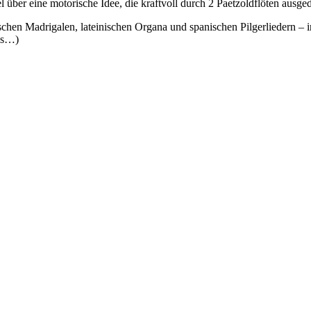
ber eine motorische Idee, die kraftvoll durch 2 Paetzoldflöten ausged
nischen Madrigalen, lateinischen Organa und spanischen Pilgerliedern – 
lis…)